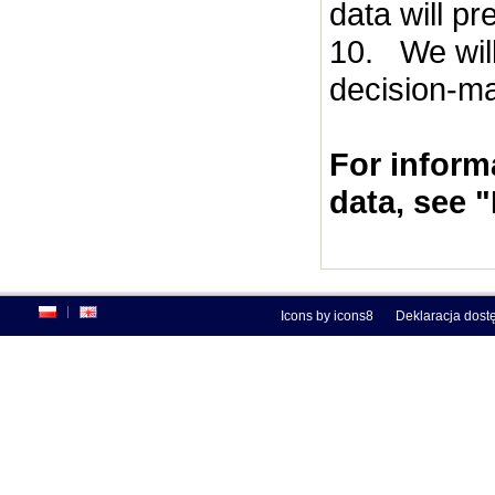
data will p
10. We will
decision-ma
For inform
data, see 
Icons by
icons8
Deklaracja dost