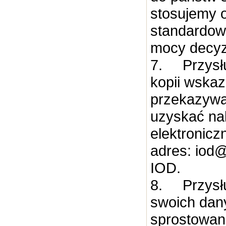
stosujemy 
standardow
mocy decyzj
7.
Przysł
kopii wska
przekazywa
uzyskać na
elektronic
adres: iod@
IOD.
8.
Przysł
swoich dany
sprostowan