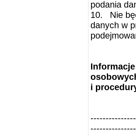
podania dan
10.
Nie b
danych w p
podejmowani
Informacje
osobowych 
i procedur
---------------
---------------