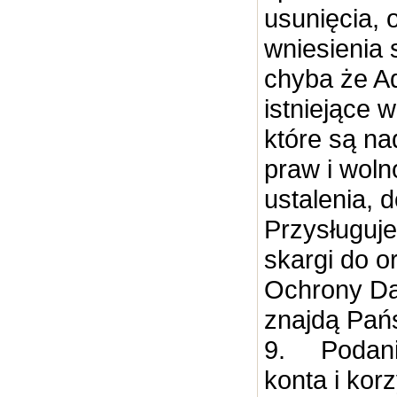
usunięcia, 
wniesienia 
chyba że Ad
istniejące 
które są n
praw i woln
ustalenia, 
Przysługuje
skargi do 
Ochrony Da
znajdą Pańs
9.
Podani
konta i kor