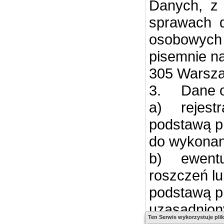
Danych, z
sprawach 
osobowych 
pisemnie na
305 Warsza
3.
Dane 
a)
rejestr
podstawą p
do wykonani
b)
ewentu
roszczeń lu
podstawą p
uzasadniony 
Ten Serwis wykorzystuje plik