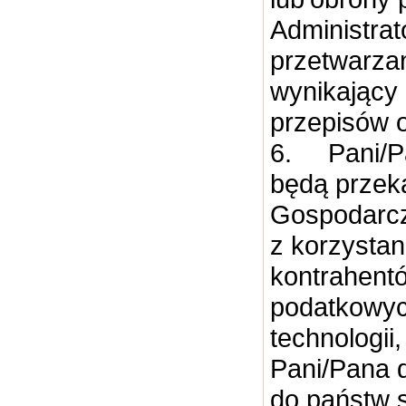
Administra
przetwarzan
wynikający
przepisów 
6.
Pani/P
będą przek
Gospodarcz
z korzysta
kontrahent
podatkowyc
technologii
Pani/Pana 
do państw 