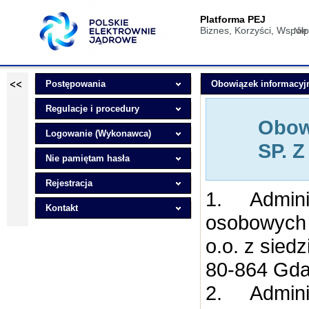
Platforma PEJ
Biznes, Korzyści, Współ
Nie
Postępowania
Obowiązek informacyj
Regulacje i procedury
Obowi
Logowanie (Wykonawca)
SP. Z
Nie pamiętam hasła
Rejestracja
1.
Admini
Kontakt
osobowych 
o.o. z sied
80-864 Gdań
2.
Admini