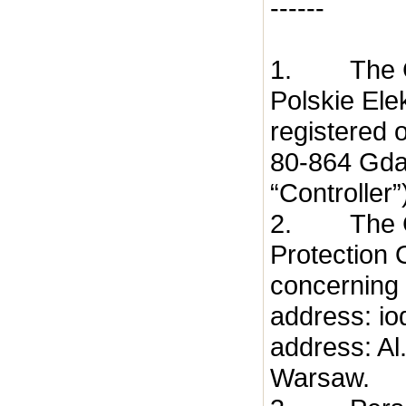
------
1. The Con
Polskie Ele
registered o
80-864 Gdań
“Controller”
2. The Con
Protection 
concerning 
address: iod
address: Al
Warsaw.