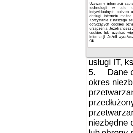
f) RODO); 
Używamy informacji zap
technologii w celu 
dochodzeniu
indywidualnych potrzeb 
obsługi internetu można
Administrat
Korzystanie z naszego se
dotyczących cookies oz
urządzenia. Jeżeli chcesz 
4.
Dane 
cookies lub uzyskać więc
informacji. Jeżeli wyrażas
podmiotom 
OK.
usługi niez
usługi IT, 
5.
Dane 
okres niez
przetwarza
przedłużony
przetwarza
niezbędne 
lub obrony 