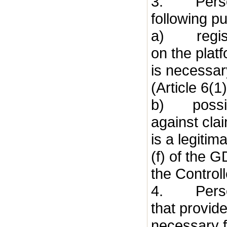
3. Persona
following p
a) registe
on the platf
is necessar
(Article 6(
b) possibl
against cla
is a legitim
(f) of the G
the Controll
4. Personal
that provide
necessary f